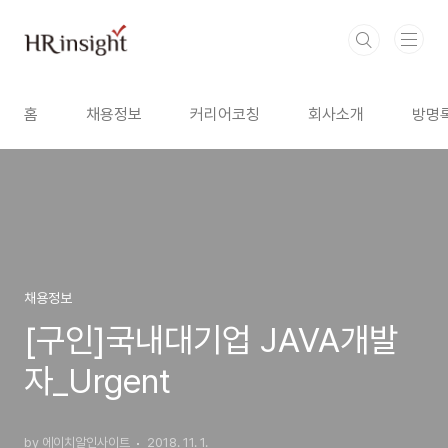
본문 바로가기
홈
채용정보
커리어코칭
회사소개
방명
채용정보
[구인]국내대기업 JAVA개발
자_Urgent
by 에이치알인사이트
2018. 11. 1.